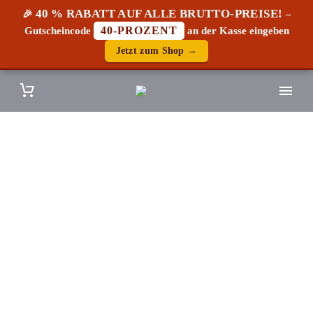
40 % RABATT AUF ALLE BRUTTO-PREISE!
🎉
–
40-PROZENT
Gutscheincode
an der Kasse eingeben
Jetzt zum Shop →
Wandvertäfelung aus
Altholz