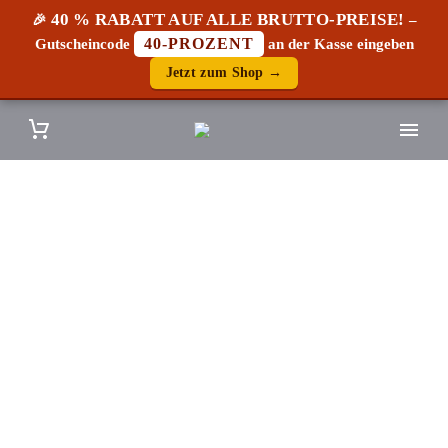
40 % RABATT AUF ALLE BRUTTO-PREISE!
🎉
–
40-PROZENT
Gutscheincode
an der Kasse eingeben
Jetzt zum Shop →
Liegestühle im
Edeldesign